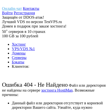
Онлайн-чат
Контакты
Войти
Регистрация
Защищён
от
DDOS-атак!
Лучший
VDS
по версии TestVPS.ru
Домен в
подарок
при заказе хостинга!
+
50
серверов
в 10 странах
100
GB
за 100 рублей
Хостинг
VPS/VDS
№1
Домены
Cерверы
Бэкапы
Клиентов:
Ошибка 404 - Не Найдено
Файл или директория
не найдены на сервере
хостинга HostiMan
. Возможные
причины:
Данный файл или директория отсутствует в корневой
директории Вашего сайта. Узнайте, куда нужно